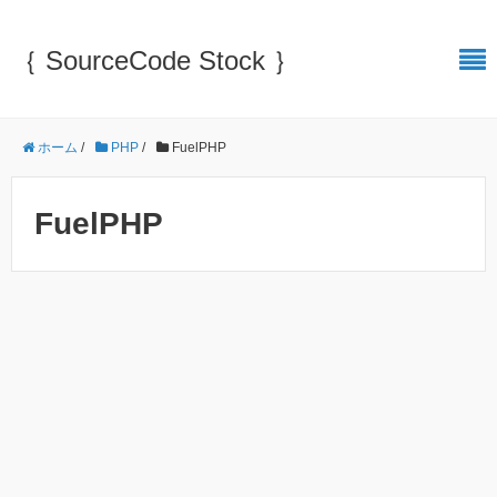
｛ SourceCode Stock ｝
ホーム
/
PHP
/
FuelPHP
FuelPHP